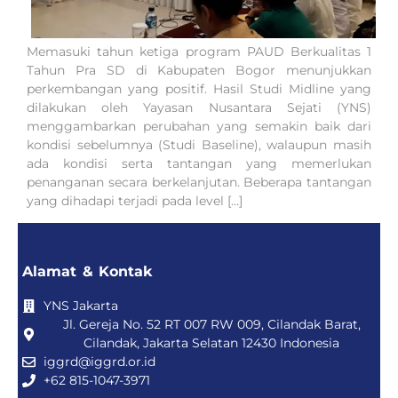
Memasuki tahun ketiga program PAUD Berkualitas 1
Tahun Pra SD di Kabupaten Bogor menunjukkan
perkembangan yang positif. Hasil Studi Midline yang
dilakukan oleh Yayasan Nusantara Sejati (YNS)
menggambarkan perubahan yang semakin baik dari
kondisi sebelumnya (Studi Baseline), walaupun masih
ada kondisi serta tantangan yang memerlukan
penanganan secara berkelanjutan. Beberapa tantangan
yang dihadapi terjadi pada level […]
Alamat & Kontak
YNS Jakarta
Jl. Gereja No. 52 RT 007 RW 009, Cilandak Barat,
Cilandak, Jakarta Selatan 12430 Indonesia
iggrd@iggrd.or.id
+62 815-1047-3971