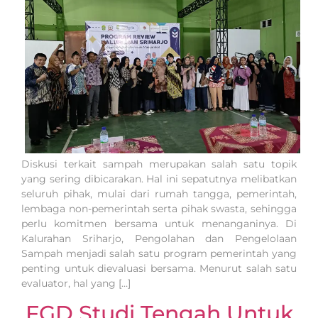
Diskusi terkait sampah merupakan salah satu topik
yang sering dibicarakan. Hal ini sepatutnya melibatkan
seluruh pihak, mulai dari rumah tangga, pemerintah,
lembaga non-pemerintah serta pihak swasta, sehingga
perlu komitmen bersama untuk menanganinya. Di
Kalurahan Sriharjo, Pengolahan dan Pengelolaan
Sampah menjadi salah satu program pemerintah yang
penting untuk dievaluasi bersama. Menurut salah satu
evaluator, hal yang […]
FGD Studi Tengah Untuk