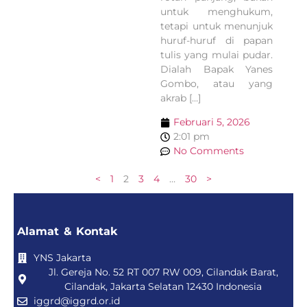
untuk menghukum,
tetapi untuk menunjuk
huruf-huruf di papan
tulis yang mulai pudar.
Dialah Bapak Yanes
Gombo, atau yang
akrab […]
Februari 5, 2026
2:01 pm
No Comments
<
1
2
3
4
…
30
>
Alamat & Kontak
YNS Jakarta
Jl. Gereja No. 52 RT 007 RW 009, Cilandak Barat,
Cilandak, Jakarta Selatan 12430 Indonesia
iggrd@iggrd.or.id