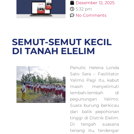
Desember 12, 2025
5:32 pm
No Comments
SEMUT-SEMUT KECIL
DI TANAH ELELIM
Penulis: Helena Londa
Sato Sera – Fasilitator
Yalimo Pagi itu, kabut
masih menyelimuti
lembah-lembah di
pegunungan Yalimo.
Suara burung berkicau
dari balik pepohonan
tinggi di Distrik Elelim.
Di tengah suasana
tenang itu, terdengar