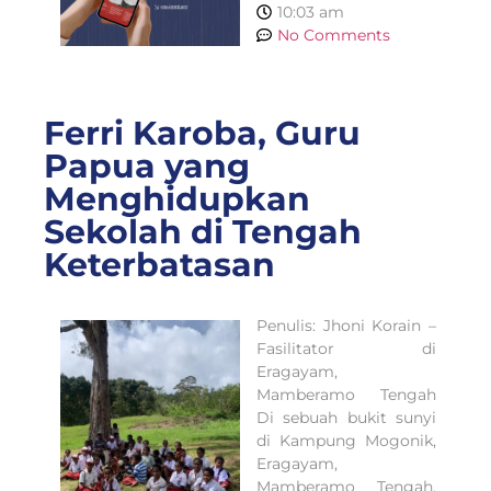
10:03 am
No Comments
Ferri Karoba, Guru
Papua yang
Menghidupkan
Sekolah di Tengah
Keterbatasan
Penulis: Jhoni Korain –
Fasilitator di
Eragayam,
Mamberamo Tengah
Di sebuah bukit sunyi
di Kampung Mogonik,
Eragayam,
Mamberamo Tengah,