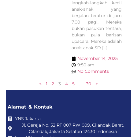
langkah-langkah kecil
anak-anak yang
berjalan teratur di jam
7.00 pagi. Mereka
bukan pasukan tentara,
bukan pula barisan
upacara. Mereka adalah
anak-anak SD […]
November 14, 2025
9:50 am
No Comments
<
1
2
3
4
5
…
30
>
Alamat & Kontak
YNS Jakarta
Jl. Gereja No. 52 RT 007 RW 009, Cilandak Barat,
Cilandak, Jakarta Selatan 12430 Indonesia