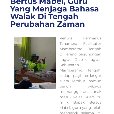
Bertus Mabel, Guru
Yang Menjaga Bahasa
Walak Di Tengah
Perubahan Zaman
Penulis: Hermanus
Tanamera – Fasilitator
Mamberamo Tengah
Di lereng pegunungan
Ilugwa, Distrik Ilugwa,
Kabupaten
Mamberamo Tengah,
setiap pagi terdengar
suara lembut namun
penuh wibawa
memanggil anak-anak
masuk kelas. Suara itu
milik Bapak Bertus
Mabel, guru yang telah
mengabdi selama 35