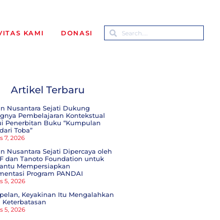
VITAS KAMI
DONASI
Artikel Terbaru
an Nusantara Sejati Dukung
ngnya Pembelajaran Kontekstual
ui Penerbitan Buku “Kumpulan
 dari Toba”
s 7, 2026
n Nusantara Sejati Dipercaya oleh
F dan Tanoto Foundation untuk
ntu Mempersiapkan
mentasi Program PANDAI
s 5, 2026
pelan, Keyakinan Itu Mengalahkan
 Keterbatasan
s 5, 2026