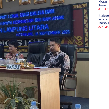
Meran
Jiwa
Juli 8,
Bukan
adala
Masa 
Juni 24