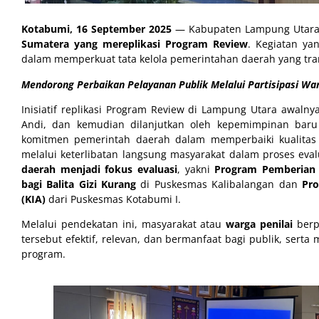
Kotabumi, 16 September 2025
— Kabupaten Lampung Utara 
Sumatera yang mereplikasi Program Review
. Kegiatan ya
dalam memperkuat tata kelola pemerintahan daerah yang tran
Mendorong Perbaikan Pelayanan Publik Melalui Partisipasi Wa
Inisiatif replikasi Program Review di Lampung Utara awalny
Andi, dan kemudian dilanjutkan oleh kepemimpinan baru 
komitmen pemerintah daerah dalam memperbaiki kualita
melalui keterlibatan langsung masyarakat dalam proses eva
daerah menjadi fokus evaluasi
, yakni
Program Pemberian
bagi Balita Gizi Kurang
di Puskesmas Kalibalangan dan
Pro
(KIA)
dari Puskesmas Kotabumi I.
Melalui pendekatan ini, masyarakat atau
warga penilai
berpa
tersebut efektif, relevan, dan bermanfaat bagi publik, se
program.