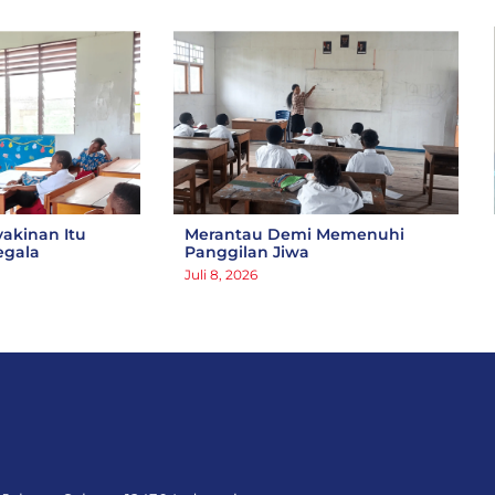
yakinan Itu
Merantau Demi Memenuhi
egala
Panggilan Jiwa
Juli 8, 2026