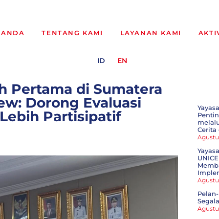
RANDA
TENTANG KAMI
LAYANAN KAMI
AKTI
ID
EN
h Pertama di Sumatera
ew: Dorong Evaluasi
Yayas
bih Partisipatif
Penti
melal
Cerita
Agustu
Yayasa
UNICE
Memba
Imple
Agustu
Pelan-
Segala
Agustu