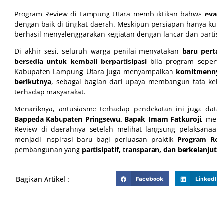
Program Review di Lampung Utara membuktikan bahwa
eva
dengan baik di tingkat daerah. Meskipun persiapan hanya ku
berhasil menyelenggarakan kegiatan dengan lancar dan partis
Di akhir sesi, seluruh warga penilai menyatakan
baru pert
bersedia untuk kembali berpartisipasi
bila program sepert
Kabupaten Lampung Utara juga menyampaikan
komitmenny
berikutnya
, sebagai bagian dari upaya membangun tata kel
terhadap masyarakat.
Menariknya, antusiasme terhadap pendekatan ini juga data
Bappeda Kabupaten Pringsewu, Bapak Imam Fatkuroji
, me
Review di daerahnya setelah melihat langsung pelaksana
menjadi inspirasi baru bagi perluasan praktik
Program R
pembangunan yang
partisipatif, transparan, dan berkelanjut
Bagikan Artikel :
Facebook
Linked