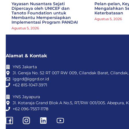
Yayasan Nusantara Sejati
Pelan-pelan, Ke
Dipercaya oleh UNICEF dan
Mengalahkan S
Tanoto Foundation untuk
Keterbatasan
Membantu Mempersiapkan
Agustus 5, 2026
Implementasi Program PANDAI
Agustus 5, 2026
Alamat & Kontak
YNS Jakarta
Jl. Gereja No. 52 RT 007 RW 009, Cilandak Barat, Cilandak,
iggrd@iggrd.or.id
+62 815-1047-3971
YNS Jayapura
Jl. Kotaraja Grand Blok A No.5, RT/RW 001/005. Abepura, 
+62 096-7557-1178