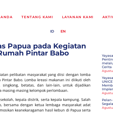
RANDA
TENTANG KAMI
LAYANAN KAMI
AKTI
ID
EN
s Papua pada Kegiatan
 Rumah Pintar Babo
Yayas
Penti
melal
Cerita
Agustu
atan pelibatan masyarakat yang diisi dengan lomba
Yayasa
intar Babo. Lomba kreasi makanan ini diikuti oleh
UNICE
singkong, betatas, dan lain-lain, untuk dijadikan
Memba
Imple
a masing-masing kelompok perlombaan.
Agustu
 sekolah, kepala distrik, serta kepala kampung. Salah
Pelan-
Segala
bo, bersama dengan ketua lembaga masyarakat adat
Agustu
mosikan keanekaragaman hasil kebun di Papua serta