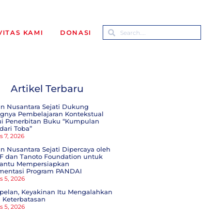
VITAS KAMI
DONASI
Artikel Terbaru
an Nusantara Sejati Dukung
ngnya Pembelajaran Kontekstual
ui Penerbitan Buku “Kumpulan
 dari Toba”
s 7, 2026
n Nusantara Sejati Dipercaya oleh
F dan Tanoto Foundation untuk
ntu Mempersiapkan
mentasi Program PANDAI
s 5, 2026
pelan, Keyakinan Itu Mengalahkan
 Keterbatasan
s 5, 2026