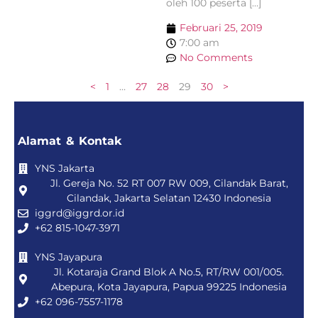
oleh 100 peserta […]
Februari 25, 2019
7:00 am
No Comments
<
1
…
27
28
29
30
>
Alamat & Kontak
YNS Jakarta
Jl. Gereja No. 52 RT 007 RW 009, Cilandak Barat,
Cilandak, Jakarta Selatan 12430 Indonesia
iggrd@iggrd.or.id
+62 815-1047-3971
YNS Jayapura
Jl. Kotaraja Grand Blok A No.5, RT/RW 001/005.
Abepura, Kota Jayapura, Papua 99225 Indonesia
+62 096-7557-1178