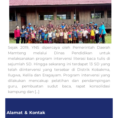
Sejak 2019, YNS dipercaya oleh Pemerintah Daerah
Mamteng melalui Dinas Pendidikan untuk
melaksanakan program intervensi literasi baca tulis di
sejumlah SD. Hingga sekarang ini terdapat 13 SD yang
telah diintervensi yang tersebar di Distrik Kobakma,
Ilugwa, Kelila dan Eragayam. Program intervensi yang
dilakukan mencakup pelatihan dan pendampingan
guru, pembuatan sudut baca, rapat konsolidasi
kampung dan […]
Alamat & Kontak