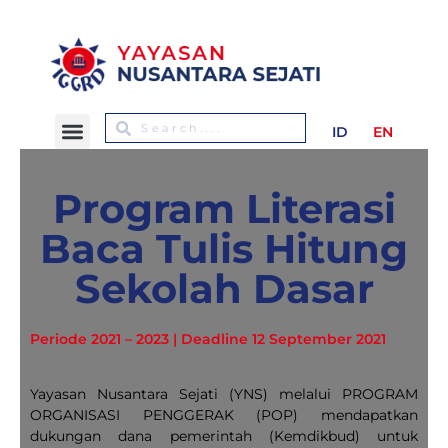
ID
EN
Program Literasi
Baca Tulis Hitung
Sekolah Dasar
Periode 2021 – 2023 | Deadline 12 September 2021
Yayasan Nusantara Sejati (YNS) melalui PROGRAM
ORGANISASI PENGGERAK (POP) mendapatkan
dukungan dana pemerintah (Kemdikbud) untuk