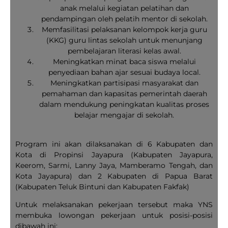
anak melalui kegiatan pelatihan dan
pendampingan oleh pelatih mentor di sekolah.
Memfasilitasi pelaksanan kelompok kerja guru
(KKG) guru lintas sekolah untuk menunjang
pembelajaran literasi kelas awal.
Meningkatkan minat baca siswa melalui
penyediaan bahan ajar sesuai budaya local.
Meningkatkan partisipasi masyarakat dan
pemahaman dan kapasitas pemerintah daerah
dalam mendukung peningkatan kualitas proses
belajar mengajar di sekolah.
Program ini akan dilaksanakan di 6 Kabupaten dan
Kota di Propinsi Jayapura (Kabupaten Jayapura,
Keerom, Sarmi, Lanny Jaya, Mamberamo Tengah, dan
Kota Jayapura) dan 2 Kabupaten di Papua Barat
(Kabupaten Teluk Bintuni dan Kabupaten Fakfak)
Untuk melaksanakan pekerjaan tersebut maka YNS
membuka lowongan pekerjaan untuk posisi-posisi
dibawah ini: