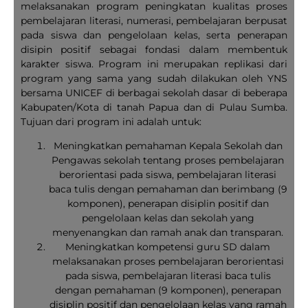
melaksanakan program peningkatan kualitas proses
pembelajaran literasi, numerasi, pembelajaran berpusat
pada siswa dan pengelolaan kelas, serta penerapan
disipin positif sebagai fondasi dalam membentuk
karakter siswa. Program ini merupakan replikasi dari
program yang sama yang sudah dilakukan oleh YNS
bersama UNICEF di berbagai sekolah dasar di beberapa
Kabupaten/Kota di tanah Papua dan di Pulau Sumba.
Tujuan dari program ini adalah untuk:
Meningkatkan pemahaman Kepala Sekolah dan
Pengawas sekolah tentang proses pembelajaran
berorientasi pada siswa, pembelajaran literasi
baca tulis dengan pemahaman dan berimbang (9
komponen), penerapan disiplin positif dan
pengelolaan kelas dan sekolah yang
menyenangkan dan ramah anak dan transparan.
Meningkatkan kompetensi guru SD dalam
melaksanakan proses pembelajaran berorientasi
pada siswa, pembelajaran literasi baca tulis
dengan pemahaman (9 komponen), penerapan
disiplin positif dan pengelolaan kelas yang ramah