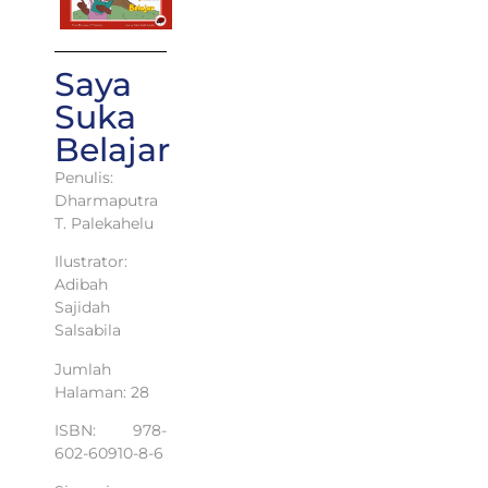
Saya
Suka
Belajar
Penulis:
Dharmaputra
T. Palekahelu
Ilustrator:
Adibah
Sajidah
Salsabila
Jumlah
Halaman: 28
ISBN: 978-
602-60910-8-6