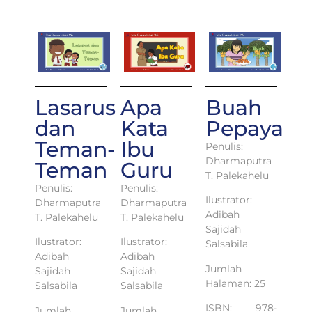
Lasarus
Apa
Buah
dan
Kata
Pepaya
Teman-
Ibu
Penulis:
Dharmaputra
Teman
Guru
T. Palekahelu
Penulis:
Penulis:
Ilustrator:
Dharmaputra
Dharmaputra
Adibah
T. Palekahelu
T. Palekahelu
Sajidah
Ilustrator:
Ilustrator:
Salsabila
Adibah
Adibah
Jumlah
Sajidah
Sajidah
Halaman: 25
Salsabila
Salsabila
ISBN: 978-
Jumlah
Jumlah