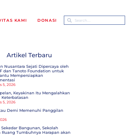
VITAS KAMI
DONASI
Artikel Terbaru
n Nusantara Sejati Dipercaya oleh
F dan Tanoto Foundation untuk
ntu Mempersiapkan
mentasi
s 5, 2026
pelan, Keyakinan Itu Mengalahkan
 Keterbatasan
s 5, 2026
tau Demi Memenuhi Panggilan
 2026
 Sekedar Bangunan, Sekolah
h Ruang Tumbuhnya Harapan akan