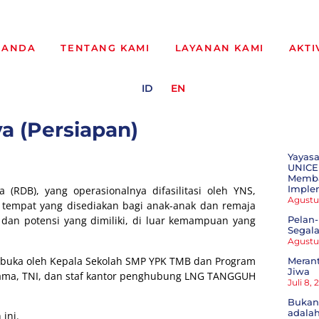
RANDA
TENTANG KAMI
LAYANAN KAMI
AKTI
ID
EN
a (Persiapan)
Yayasa
UNICE
Memba
Imple
(RDB), yang operasionalnya difasilitasi oleh YNS,
Agustu
 tempat yang disediakan bagi anak-anak dan remaja
n potensi yang dimiliki, di luar kemampuan yang
Pelan-
Segala
Agustu
 dibuka oleh Kepala Sekolah SMP YPK TMB dan Program
Meran
Jiwa
gama, TNI, dan staf kantor penghubung LNG TANGGUH
Juli 8,
Bukan
adala
 ini.